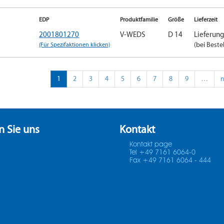
EDP
Produktfamilie
Größe
Lieferzeit
2001801270
V-WEDS
D 14
Lieferun
(Für Spezifaktionen klicken)
(bei Beste
1
2
3
4
5
6
7
8
9
…
n
n Sie uns
Kontakt
Kontakt page
Tel +49 7161 6064-0
Fax +49 7161 6064 - 444