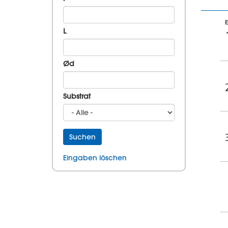
L
Ød
Substrat
Suchen
Eingaben löschen