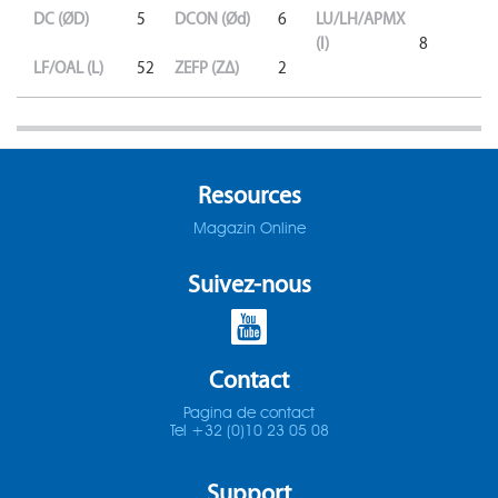
DC (ØD)
5
DCON (Ød)
6
LU/LH/APMX
(l)
8
LF/OAL (L)
52
ZEFP (ZΔ)
2
Resources
Magazin Online
Suivez-nous
Contact
Pagina de contact
Tel +32 (0)10 23 05 08
Support