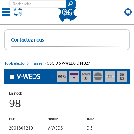
Skip
to
Contactez nous
main
content
Toolselector
Fraises
OSG D 5 V-WEDS DIN 327
V-WEDS
ment
En stock
98
EDP
Famille
Taille
2001801210
V-WEDS
D 5