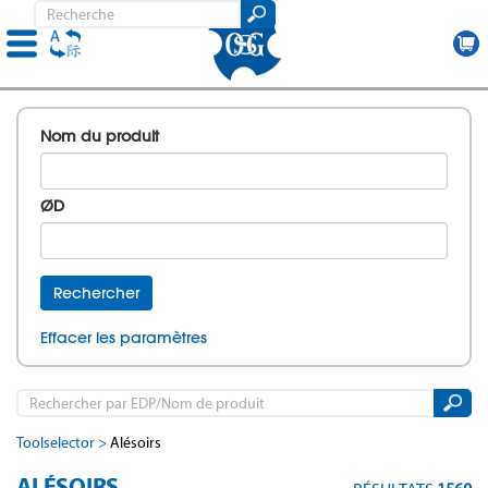
Skip
to
Nom du produit
main
content
ØD
Rechercher
ment
Effacer les paramètres
Toolselector
Alésoirs
ALÉSOIRS