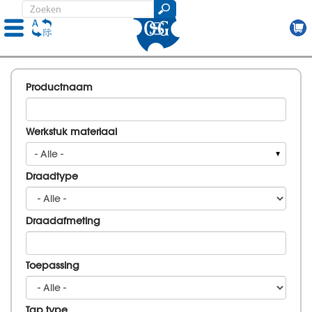
Skip
to
Productnaam
main
content
Werkstuk materiaal
- Alle -
Draadtype
Draadafmeting
Toepassing
Tap type