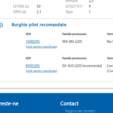
filetului
2,5
LF/OAL (L)
50
LU/LCF (l1)
9
DRVS (a)
2,1
Type
1
Burghie pilot recomandate
EDP
Familia produsului
Term
3300205
WX-MS-GDS
No 
(Click pentru specificatii)
EDP
Familia produsului
Term
8595205
EX-SUS-GDS Incremental
Liv
(Click pentru specificatii)
(Co
este-ne
Contact
Pagina de contact