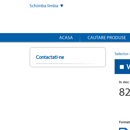
Mergi
Schimba limba
la
conţinutul
principal
ACASA
CAUTARE PRODUSE
Selector 
Contactati-ne
V
In stoc
8
Format