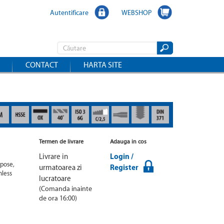
Autentificare
WEBSHOP
CONTACT
HARTA SITE
Termen de livrare
Adauga in cos
Livrare in
Login /
pose, 
urmatoarea zi
Register
nless 
lucratoare
(Comanda inainte
de ora 16:00)