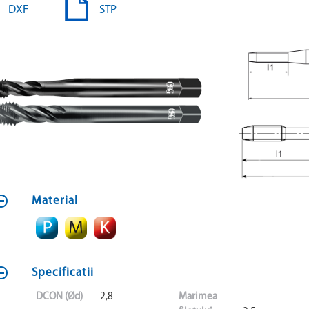
DXF
STP
Material
Specificatii
DCON (Ød)
2,8
Marimea