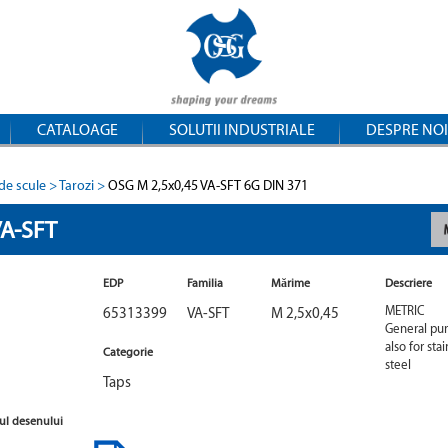
CATALOAGE
SOLUTII INDUSTRIALE
DESPRE NOI
de scule
Tarozi
OSG M 2,5x0,45 VA-SFT 6G DIN 371
A-SFT
EDP
Familia
Mărime
Descriere
2
65313399
VA-SFT
M 2,5x0,45
METRIC

General pur
also for stai
Categorie
steel 
Taps
ul desenului