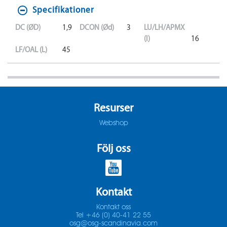
Specifikationer
DC (ØD)
1,9
DCON (Ød)
3
LU/LH/APMX
(l)
16
LF/OAL (L)
45
Resurser
Webshop
Följ oss
Kontakt
Kontakt oss
Tel +46 (0) 40-41 22 55
osg@osg-scandinavia.com