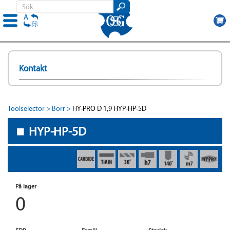
Hoppa
till
Kontakt
huvudinnehåll
Toolselector
Borr
HY-PRO D 1,9 HYP-HP-5D
HYP-HP-5D
På lager
0