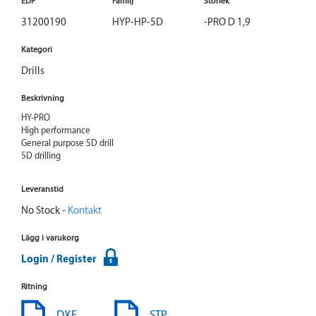
EDP
Familj
Storlek
31200190
HYP-HP-5D
-PRO D 1,9
Kategori
Drills
Beskrivning
HY-PRO

High performance

General purpose 5D drill

5D drilling
Leveranstid
No Stock -
Kontakt
Lägg i varukorg
Login / Register
Ritning
DXF
STP