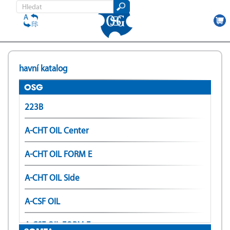
Přejít
k
havní katalog
hlavnímu
obsahu
OSG
223B
A-CHT OIL Center
A-CHT OIL FORM E
A-CHT OIL Side
A-CSF OIL
A-CSF OIL FORM E