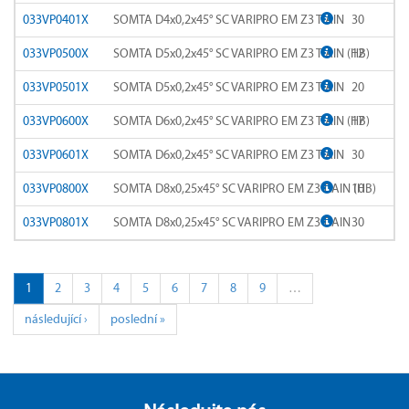
A-SFT-AL (Form E)
SOMTA 163
033VP0401X
SOMTA D4x0,2x45° SC VARIPRO EM Z3 TiAlN
30
033VP0500X
A-SFT-INOX
SOMTA D5x0,2x45° SC VARIPRO EM Z3 TiAlN (HB)
12
SOMTA 163A
033VP0501X
SOMTA D5x0,2x45° SC VARIPRO EM Z3 TiAlN
20
A-SFT-LH
SOMTA 164
033VP0600X
SOMTA D6x0,2x45° SC VARIPRO EM Z3 TiAlN (HB)
17
A-TPT
SOMTA 164A
033VP0601X
SOMTA D6x0,2x45° SC VARIPRO EM Z3 TiAlN
30
A-XPF
SOMTA 175
033VP0800X
SOMTA D8x0,25x45° SC VARIPRO EM Z3 TiAlN (HB)
10
A-XPF (Form E)
033VP0801X
SOMTA D8x0,25x45° SC VARIPRO EM Z3 TiAlN
30
SOMTA 177
A-XPF 6GX
SOMTA 184
1
2
3
4
5
6
7
8
9
…
A-XPF 7GX
SOMTA 184B
následující ›
poslední »
AD-2D
SOMTA 185
AD-4D
SOMTA 185B