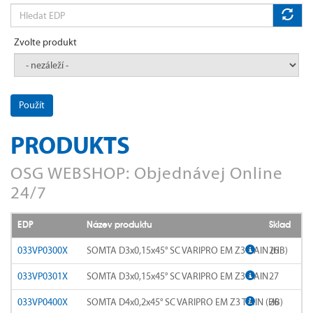
A-POT 7GX
SOMTA 120
EDP
A-POT D1835
SOMTA 121
Zvolte produkt
A-POT-LH
SOMTA 122
A-SFT
SOMTA 123
Použít
A-SFT (Form E)
SOMTA 124
PRODUKTS
A-SFT +0.1
SOMTA 125
OSG WEBSHOP: Objednávej Online
24/7
A-SFT 6GX
SOMTA 126
A-SFT 7GX
EDP
Název produktu
Sklad
SOMTA 140
033VP0300X
SOMTA D3x0,15x45° SC VARIPRO EM Z3 TiAlN (HB)
26
A-SFT D1835
SOMTA 141
033VP0301X
SOMTA D3x0,15x45° SC VARIPRO EM Z3 TiAlN
27
A-SFT-AL
SOMTA 151
033VP0400X
SOMTA D4x0,2x45° SC VARIPRO EM Z3 TiAlN (HB)
26