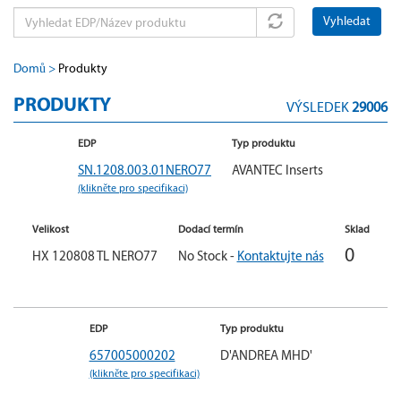
Vyhledat
Domů
Produkty
PRODUKTY
VÝSLEDEK
29006
EDP
Typ produktu
SN.1208.003.01NERO77
AVANTEC Inserts
(klikněte pro specifikaci)
Velikost
Dodací termín
Sklad
0
HX 120808 TL NERO77
No Stock -
Kontaktujte nás
EDP
Typ produktu
657005000202
D'ANDREA MHD'
(klikněte pro specifikaci)