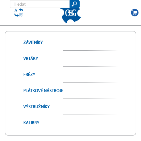
Přejít
k
hlavnímu
ZÁVITNÍKY
obsahu
VRTÁKY
FRÉZY
PLÁTKOVÉ NÁSTROJE
VÝSTRUŽNÍKY
KALIBRY