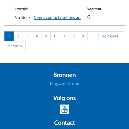
Levertijd
Voorraad
0
No Stock -
Neem contact met ons op
1
2
3
4
5
6
7
8
9
…
volgende ›
laatste »
Bronnen
Magazin Online
Volg ons
Contact