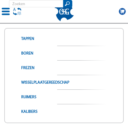
Skip
to
main
TAPPEN
content
BOREN
FREZEN
WISSELPLAATGEREEDSCHAP
RUIMERS
KALIBERS