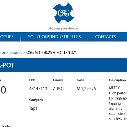
LOGUES
SOLUTIONS INDUSTRIELLES
CONTACTS
ctor
Tarauds
OSG M 1,2x0,25 A-POT DIN 371
A-POT
k
EDP
Famille
Taille
Description
80
48145113
A-POT
M 1,2x0,25
METRIC

High perfo
For High sp
Catégorie
tapping in 
Taps
aluminium, 
steel, die st
stainless st
 de plan