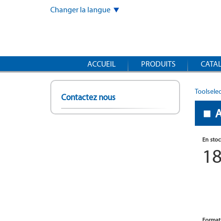
Skip
Changer la langue
to
main
content
ACCUEIL
PRODUITS
CATA
Toolsele
Contactez nous
En stoc
1
Format