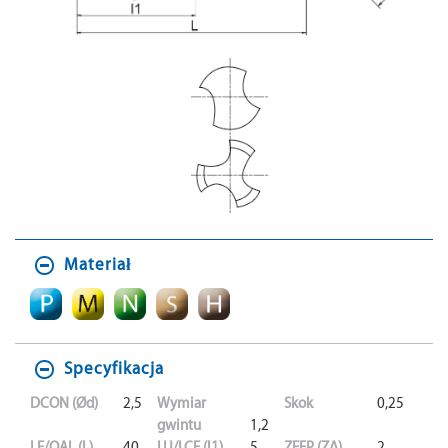
Materiał
Specyfikacja
DCON (Ød)
2,5
Wymiar
Skok
0,25
gwintu
1,2
LF/OAL (L)
40
LU/LCF (l1)
5
ZEFP (ZΔ)
2