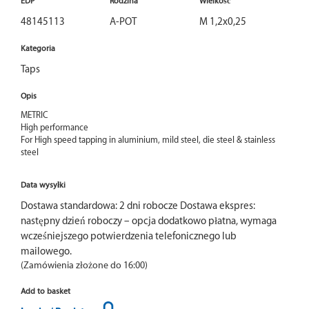
EDP
Rodzina
Wielkość
48145113
A-POT
M 1,2x0,25
Kategoria
Taps
Opis
METRIC

High performance

For High speed tapping in aluminium, mild steel, die steel & stainless 
steel
Data wysyłki
Dostawa standardowa: 2 dni robocze Dostawa ekspres:
następny dzień roboczy – opcja dodatkowo płatna, wymaga
wcześniejszego potwierdzenia telefonicznego lub
mailowego.
(Zamówienia złożone do 16:00)
Add to basket