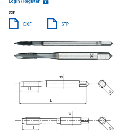
Login / Register
DXF
DXF
STP