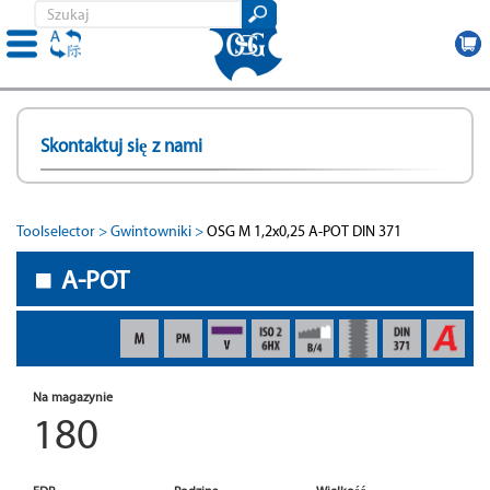
Przejdź
do
Skontaktuj się z nami
treści
Toolselector
Gwintowniki
OSG M 1,2x0,25 A-POT DIN 371
A-POT
Na magazynie
180